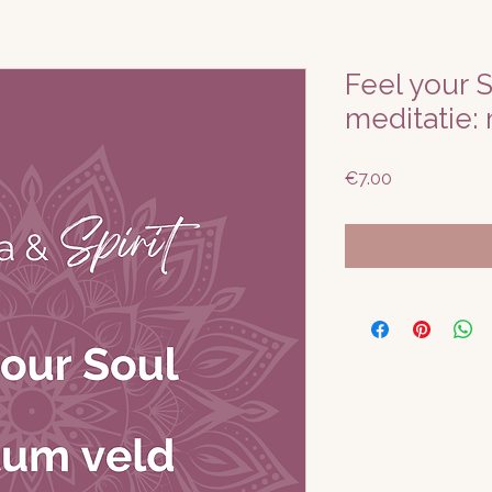
Feel your 
meditatie:
Price
€7.00