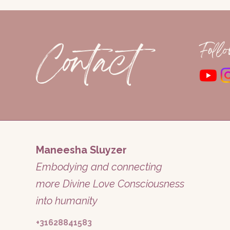
Ik leer je te gronden, open
van je hart in te schakelen 
je zielengroep ontmoeten e
Contact
sessie. Een speciale verdi
Foll
“team of familie’.
Ik ben geboren met spiritu
begeleiden in het spiritue
ontwaken. Ik werk samen me
Aurealis komt uit het engel
me om mensen te helen, ha
Alles wat ik aanbied is een 
Maneesha Sluyzer
transformeren naar de vij
de ziel stroomt en we de 
Embodying and connecting
Laten we samen onderzoeke
more Divine Love Consciousness
Twijfel niet meer!
into humanity
Voel de verbinding en ver
+31628841583