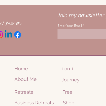
en en te sluiten. Jezelf te beschermen, in de kracht te zitten, 
en de helende tempel te betreden. Ik leer je hoe je je begeleid
Join my newsletter 
n terug te keren naar de bron ‘thuis’. Als laatste sessie he
eping die je meeneemt terug naar vorige levens of rechtstree
ow me on
Enter Your Email
ele gaven om te horen, voelen en zien. Mijn missie is om zov
el ontwaken. Om aanwezig te zijn in het liefdesbewustzijn om
t Aurealis en Hubert. Zij zijn mijn begeleiders en sprekers v
enrijk Hubert is een vriend van mij uit de galactische dimensie
rten te openen en onvoorwaardelijke liefde door te geven.
persoonlijke investering in jezelf, om te groeien, te openen en 
Home
1 on 1
fde dimensie. Hoe meer mensen in hun meesterschap staan, ho
nieuwe tijd en nieuwe aarde kunnen verwelkomen.
About Me
Journey
n wat jou spirituele gaven zijn en hoe jouw ziel met jou co
Retreats
Free
trouw de antwoorden!
Business
Retreats
Shop