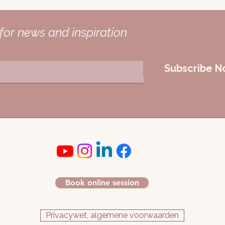
het elektromagnetisch veld
ers dichter bij kan voelen,
for news and inspiration
bben we een groep QHHt
ks verbinding maakt met je
Subscribe 
eel mogelijk mensen te
 zo weer anderen te doen
an mijn zielengroep.
. Via channeling helpen zijn
te bloeien, te
e authentieker de taal van
mmuniceert.
Book online session
Privacywet, algemene voorwaarden