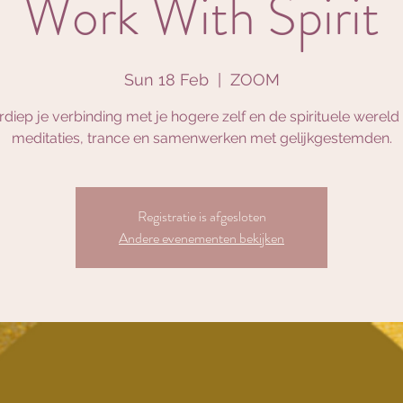
Work With Spirit
Sun 18 Feb
  |  
ZOOM
rdiep je verbinding met je hogere zelf en de spirituele wereld 
meditaties, trance en samenwerken met gelijkgestemden.
Registratie is afgesloten
Andere evenementen bekijken