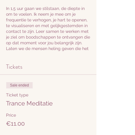
In 1,5 uur gaan we stilstaan, de diepte in
om te voelen. Ik neem je mee om je
frequentie te verhogen, je hart te openen,
te visualiseren en met gelijkgestemden in
contact te zijn. Leer samen te werken met
je ziel om boodschappen te ontvangen die
op dat moment voor jou belangrijk zijn.
Laten we de mensen heling geven die het
nodig hebben.
Tickets
Er kan soundhealing plaats vinden, stilte,
gechannelde boodschappen, trance
meditaties, ontspanning. Ik stem af op de
groep. Stel je vragen van te voren, zodat ik
Sale ended
kan inventariseren waar je staat en wat je
nodig hebt. en tijdens de sessie.
Ticket type
Trance Meditatie
Als je mensen kent die heling nodig
hebben of als je dat zelf wilt ontvangen,
Price
geef dit aan en ontvang!
€11.00
Je kan zo vaak deelnemen als je wilt.