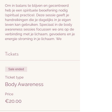
Om in balans te blijven en gecentreerd
heb je een spirituele beoefening nodig
(spiritual practice). Deze sessie geeft je
handreikingen die je dagelijks in je eigen
leven kan gebruiken. Speciaal in de body
awareness sessies focussen we ons op de
verbinding met je lichaam, gevoelens en je
energie stroming in je lichaam. We
activeren je lichtlichaam en Kundalini
Shakti wat je levensenergie is wat zit
Tickets
opgeslagen in je lichaam. Door rustig te
bewegen gecombineerd met je
ademhaling breng je je levensenergie
omhoog. Dit brengt inspiratie, intuïtie,
Sale ended
passie en creativiteit los.
Diepe transformatie vindt plaats doordat
Ticket type
we met de kundalini shakti (creatieve
Body Awareness
levensenergie) werken en via expressie
van stem, lichaam en communicatie in de
Price
waarheid samen zijn.
€20.00
Deze sessie duurt 2 uur en bevat:
1: Mentaal en emotioneel bewustzijn