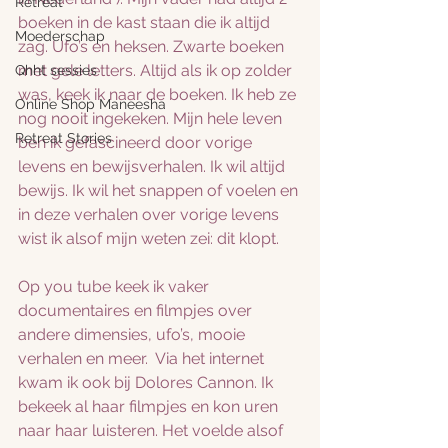
Retreat
boeken in de kast staan die ik altijd 
Moederschap
zag. Ufo’s en heksen. Zwarte boeken 
met gele letters. Altijd als ik op zolder 
Qhht sessies
was, keek ik naar de boeken. Ik heb ze 
Online Shop Maneesha
nog nooit ingekeken. Mijn hele leven 
Retreat Stories
ben ik gefascineerd door vorige 
levens en bewijsverhalen. Ik wil altijd 
bewijs. Ik wil het snappen of voelen en 
in deze verhalen over vorige levens 
wist ik alsof mijn weten zei: dit klopt. 
Op you tube keek ik vaker 
documentaires en filmpjes over 
andere dimensies, ufo’s, mooie 
verhalen en meer.  Via het internet 
kwam ik ook bij Dolores Cannon. Ik 
bekeek al haar filmpjes en kon uren 
naar haar luisteren. Het voelde alsof 