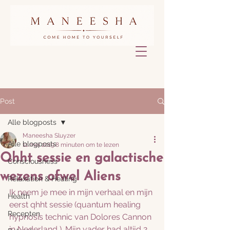
Post
Alle blogposts
Maneesha Sluyzer
Alle blogposts
11 mei 2019
8 minuten om te lezen
Qhht sessie en galactische
Consciousness
wezens ofwel Aliens
Relaxation & Healing
Ik neem je mee in mijn verhaal en mijn 
Health
eerst qhht sessie (quantum healing 
Recepten
hypnosis technic van Dolores Cannon 
in Nederland ). Mijn vader had altijd 2 