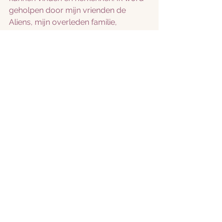
geholpen door mijn vrienden de 
Aliens, mijn overleden familie, 
vrienden, engelen en gidsen. Wie had 
dit gedacht? niet ik! en het voelt 
mooier, fijner, zachter en 
betrouwbaarder dan ooit tevoren. Ik 
voel hen in mij....maakt mij dit dan een 
Alien een galactisch wezen? 
Hahahaha. Velen zien mij al zo, het 
wordt tijd dat ik mezelf ook zo zie. 
Niet een engel maar een galactisch 
wezen in het lichaam van een vrouw, 
een mens. 
En ik ben mooi, krachtig, 
groots en heb een 
magnetisch veld in mijn hart! 
Ik schrijf over taboes en 