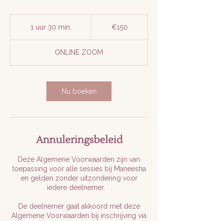
150
euros
1 uur 30 min.
1
€150
u
u
ONLINE ZOOM
3
0
m
i
Nu boeken
n
.
Annuleringsbeleid
Deze Algemene Voorwaarden zijn van
toepassing voor alle sessies bij Maneesha
en gelden zonder uitzondering voor
iedere deelnemer.
De deelnemer gaat akkoord met deze
Algemene Voorwaarden bij inschrijving via