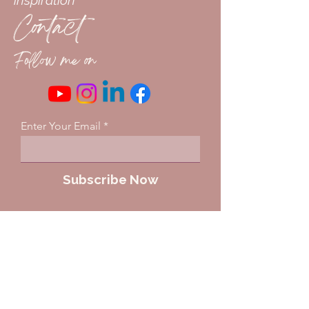
inspiration
Contact
Follow me on
Enter Your Email
Subscribe Now
Home
Retreats