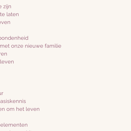
 zijn
te laten
leven
rbondenheid
met onze nieuwe familie
ren 
 leven
r 
asiskennis 
en om het leven
e elementen