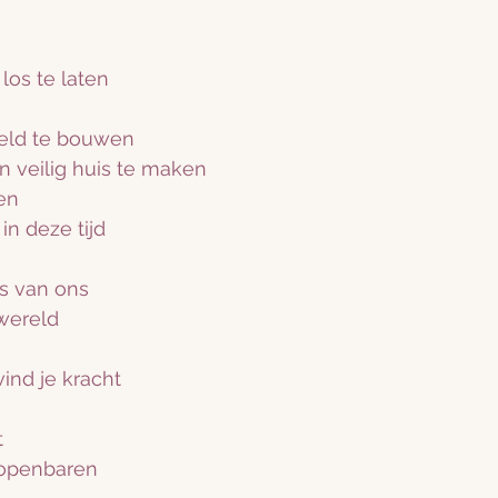
los te laten
eld te bouwen
n veilig huis te maken
en
in deze tijd
s van ons
 wereld
ind je kracht
t
l openbaren