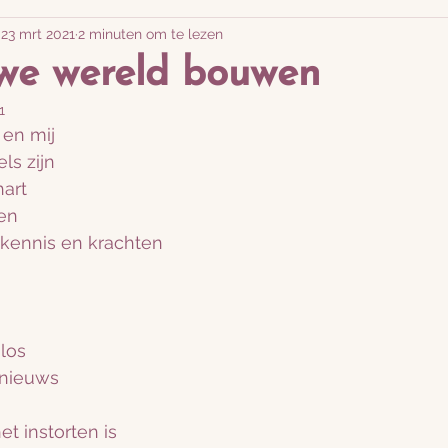
23 mrt 2021
2 minuten om te lezen
ssies
Online Shop Maneesha
Retreat Storie
we wereld bouwen
1
 en mij
ls zijn
hart
en
kennis en krachten
los
 nieuws
t instorten is