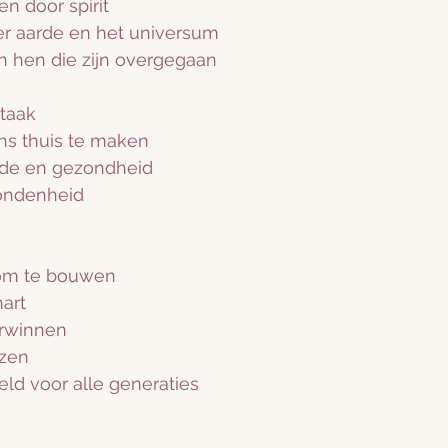
 door spirit
er aarde en het universum
 hen die zijn overgegaan
taak
ns thuis te maken
efde en gezondheid
bondenheid
om te bouwen
art
erwinnen
ezen
ld voor alle generaties