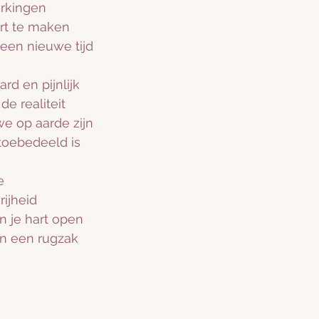
erkingen
art te maken
een nieuwe tijd
ard en pijnlijk
de realiteit
e op aarde zijn
toebedeeld is
e
rijheid
n je hart open
n een rugzak