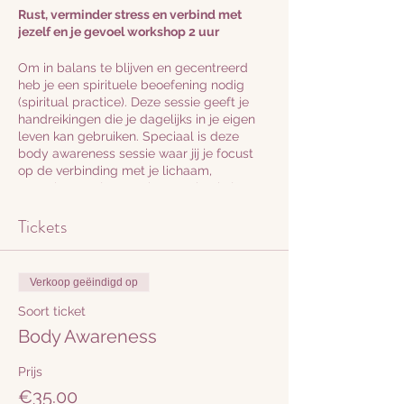
Rust, verminder stress en verbind met
jezelf en je gevoel workshop 2 uur
Om in balans te blijven en gecentreerd
heb je een spirituele beoefening nodig
(spiritual practice). Deze sessie geeft je
handreikingen die je dagelijks in je eigen
leven kan gebruiken. Speciaal is deze
body awareness sessie waar jij je focust
op de verbinding met je lichaam,
gevoelens en je energie stroming in je
lichaam. We activeren je lichtlichaam en
Tickets
Kundalini Shakti wat je levensenergie is
wat zit opgeslagen in je lichaam. Door
rustig te bewegen gecombineerd met je
ademhaling breng je je levensenergie
Verkoop geëindigd op
omhoog. Dit brengt inspiratie, intuïtie,
passie en creativiteit los. Diepe
Soort ticket
transformatie vindt plaats doordat we met
Body Awareness
de kundalini shakti (creatieve
levensenergie) werken en via expressie
Prijs
van stem, lichaam en communicatie in de
waarheid samen zijn.
€35.00