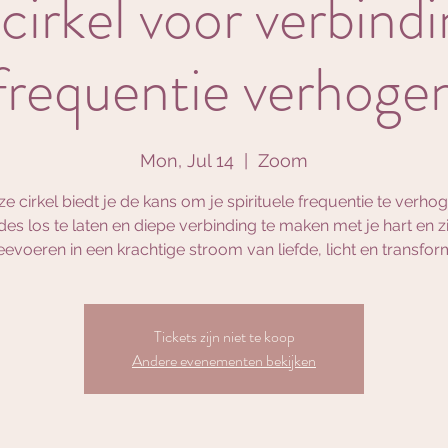
cirkel voor verbind
frequentie verhoge
Mon, Jul 14
  |  
Zoom
e cirkel biedt je de kans om je spirituele frequentie te verho
es los te laten en diepe verbinding te maken met je hart en zi
eevoeren in een krachtige stroom van liefde, licht en transform
Tickets zijn niet te koop
Andere evenementen bekijken