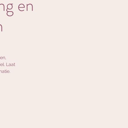
ing en
n
gen,
el. Laat
atie.