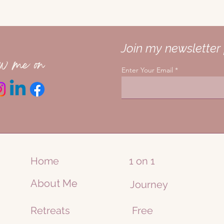
Join my newsletter 
ow me on
Enter Your Email
Home
1 on 1
About Me
Journey
Retreats
Free