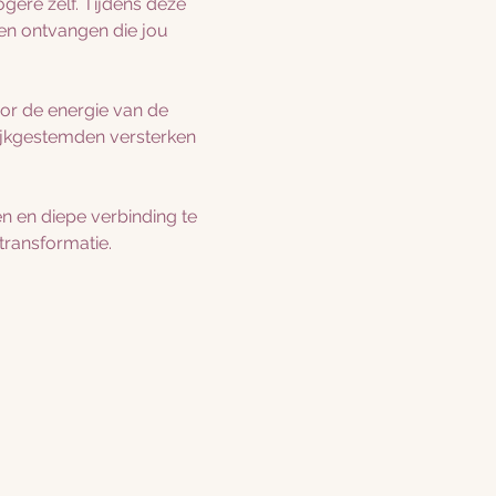
gere zelf. Tijdens deze 
en ontvangen die jou 
oor de energie van de 
lijkgestemden versterken 
en en diepe verbinding te 
 transformatie.