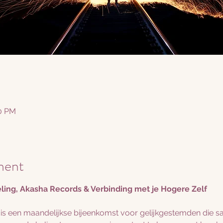
30 PM
ment
eling, Akasha Records & Verbinding met je Hogere Zelf
 is een maandelijkse bijeenkomst voor gelijkgestemden die