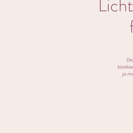
Licht
Dez
blokkad
je m