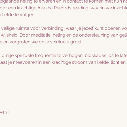
epgaande heling te ervaren en in contact te komen met hun ho
oor een krachtige Akasha Records reading, waarin we inzicht
 liefde te volgen.
 veilige ruimte voor verbinding, waar je jezelf kunt openen v
e wijsheid. Door meditatie, heling en de ondersteuning van ge
e en vergroten we onze spirituele groei.
s om je spirituele frequentie te verhogen, blokkades los te lat
Laat je meevoeren in een krachtige stroom van liefde, licht en
ent