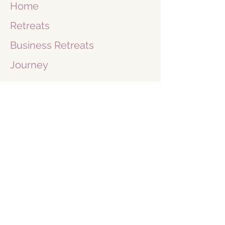
Home
Retreats
Business
Retreats
Journey
1 on 1
Shop
Blog
Books
About Me
Free
Community