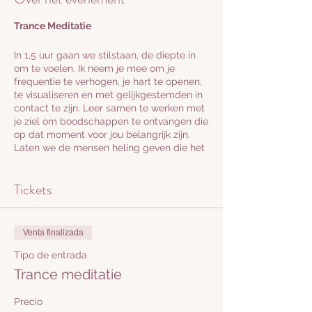
Trance Meditatie
In 1,5 uur gaan we stilstaan, de diepte in
om te voelen. Ik neem je mee om je
frequentie te verhogen, je hart te openen,
te visualiseren en met gelijkgestemden in
contact te zijn. Leer samen te werken met
je ziel om boodschappen te ontvangen die
op dat moment voor jou belangrijk zijn.
Laten we de mensen heling geven die het
nodig hebben.
Tickets
Er kan soundhealing plaats vinden, stilte,
gechannelde boodschappen, trance
meditaties, ontspanning. Ik stem af op de
groep. Stel je vragen van te voren, zodat ik
Venta finalizada
kan inventariseren waar je staat en wat je
nodig hebt. en tijdens de sessie.
Tipo de entrada
Trance meditatie
Als je mensen kent die heling nodig
hebben of als je dat zelf wilt ontvangen,
Precio
geef dit aan en ontvang!