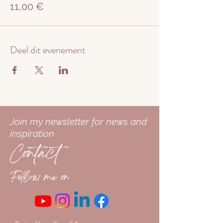
11,00 €
Je kan zo vaak deelnemen als je wilt.
Tot gauw!
Liefs Maneesha
Deel dit evenement
Join my newsletter for news and
inspiration
Contact
Follow me on