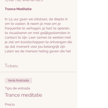
Trance Meditatie
In 1,5 uur gaan we stilstaan, de diepte in
om te voelen. Ik neem je mee om je
frequentie te verhogen, je hart te openen,
te visualiseren en met gelijkgestemden in
contact te zijn. Leer samen te werken met
je ziel om boodschappen te ontvangen die
op dat moment voor jou belangrijk zijn.
Laten we de mensen heling geven die het
nodig hebben.
Tickets
Er kan soundhealing plaats vinden, stilte,
gechannelde boodschappen, trance
meditaties, ontspanning. Ik stem af op de
groep. Stel je vragen van te voren, zodat ik
Venta finalizada
kan inventariseren waar je staat en wat je
nodig hebt. en tijdens de sessie.
Tipo de entrada
Trance meditatie
Als je mensen kent die heling nodig
hebben of als je dat zelf wilt ontvangen,
Precio
geef dit aan en ontvang!