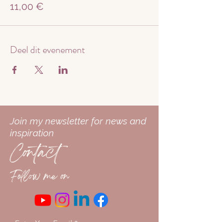
11,00 €
Je kan zo vaak deelnemen als je wilt.
Tot gauw!
Liefs Maneesha
Deel dit evenement
Join my newsletter for news and
inspiration
Contact
Follow me on