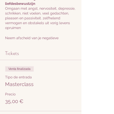
liefdesbewustzijn
Omgaan met angst, nervositeit, depressie,
schrikken, niet voelen, veel gedachten,
pleasen en passiviteit. zelfhelend
vermogen en obstakels uit vorig levens
opruimen
Neem afscheid van je negatieve
gedachten en gepieker. Wees je bewust
van de stem van je ego en leer je denken
Tickets
volledig te begrijpen. Samen met een
groep gelijkgestemden gaan we de diepte
in rondom negatieve overtuigingen,
positieve gedachten, afweermechanismen,
Venta finalizada
herprogrammering en positieve affirmaties.
'Verander je denken, verander je leven’.
Tipo de entrada
Masterclass
1: Je leert onderscheid te maken tussen je
ego, super ego en intuïtie
Precio
2: Je leert negatieve gedachten en
35,00 €
overtuigingen helder te zien, erkennen en
herkennen
3: Je maakt verbinding met je innerlijk kind