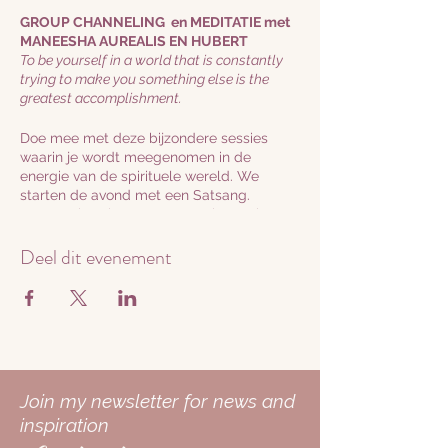
GROUP CHANNELING en MEDITATIE met
MANEESHA AUREALIS EN HUBERT
To be yourself in a world that is constantly
trying to make you something else is the
greatest accomplishment.
Doe mee met deze bijzondere sessies
waarin je wordt meegenomen in de
energie van de spirituele wereld. We
starten de avond met een Satsang.
Satsang betekent een samenkomst in
waarheid, waarin Maneesha haar gidsen
Deel dit evenement
channeled en jij ruimte hebt om je vragen
in de chat achter te laten of aan de co-
trainer te seinen dat je een vraag hebt. Al
je vragen zijn welkom. Op een avond
kunnen zowel Hubert als Aurealis komen
of een andere begeleider of meester van
het licht. We werken intuitief in het
moment en laat je meenemen in de
Join my newsletter for news and
energie die er is.
inspiration
Vaak is het zo dat anderen vragen stellen