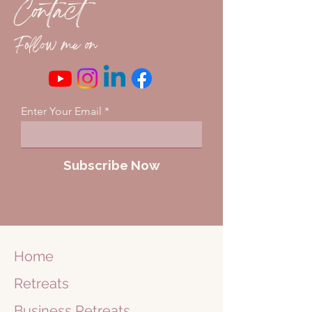
Contact
die ook voor jou van belang zijn. Houd je
dan ook nooit in en schrijf de vragen die bij
je binnen komen op en deel ze. Soms zit
Follow me on
een avond vol bijzondere boodschappen
en soms is het nodig om meteen in de
meditatie te gaan en is er heling nodig en
bewustzijn.
Enter Your Email
Trance Meditatie
Na de channeling wordt de frequentie
verhoogt naar een theta staat om via je
onderbewuste te reizen. Je ontvangt een
Subscribe Now
begeleide meditatie om in contact te
komen met de spirituele wereld en je
wordt meegenomen naar mooie plekken
waar jij antwoorden krijgt. Soms ontmoet
je je eigen gids, begeleider, overleden
geliefden of anderen.
Home
Leer samen te werken met je ziel om
boodschappen te ontvangen die op dat
Retreats
moment voor jou belangrijk zijn en
mogelijk geven we mensen heling die het
Business
Retreats