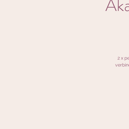
Aka
2 x p
verbin