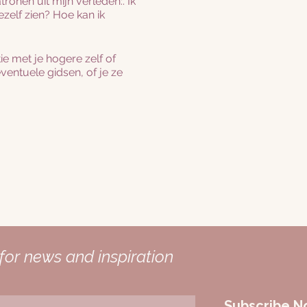
tronen uit mijn verleden:. Ik
zelf zien? Hoe kan ik
ie met je hogere zelf of
eventuele gidsen, of je ze
ergie. Je vertraagt, stapt
laten bezinken en te
ot de records met
bewustzijn binnendringen.
m en maak duidelijk dat u
ie te zitten voor jezelf
for news and inspiration
 neemt je de tijd om de
Zo niet, dan is dat geen
zende energie. Zelfs als
Subscribe 