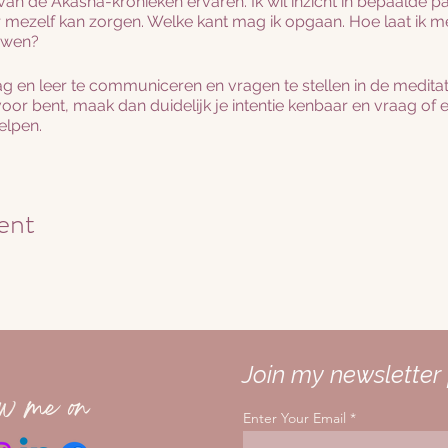
k van de Akasha-kronieken ervaren. Ik wil inzicht in bepaalde pa
r mezelf kan zorgen. Welke kant mag ik opgaan. Hoe laat ik me
uwen?
ag en leer te communiceren en vragen te stellen in de meditat
 voor bent, maak dan duidelijk je intentie kenbaar en vraag of 
elpen.
oefeningen en stappen in een ontspannen en ontvankelijke en
oelen en hogere wijsheid. Geef jezelf de tijd om je energie te 
ent
ek met de invocatie/prayer en vraag om toegang te krijgen t
ijf nu in een open, ontvankelijke staat en laat informatie uw 
zijn, of in de vorm van een geliefde, gids of engel.
maken met een ander bewustzijn of wezen, vraag dan hun naa
ens met betrekking tot een vraag. Neem de tijd om in de energ
Join my newsletter 
ow me on
n de antwoorden hebt ontvangen dan beëindigt je je sessie en
Enter Your Email
b je toegang gekregen? Schrijf het voor jezelf op en voel na. 
er meer dan één poging nodig om af te stemmen op deze gene