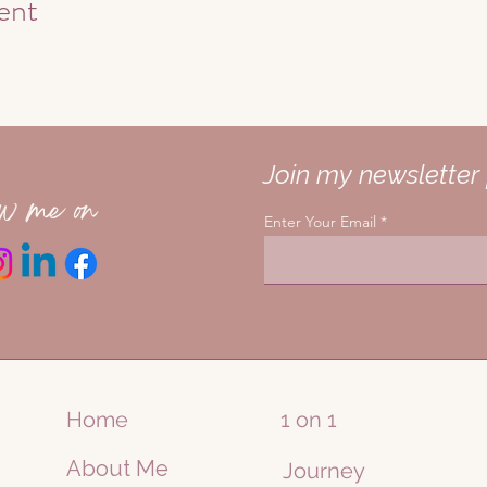
ent
Join my newsletter 
ow me on
Enter Your Email
Home
1 on 1
About Me
Journey