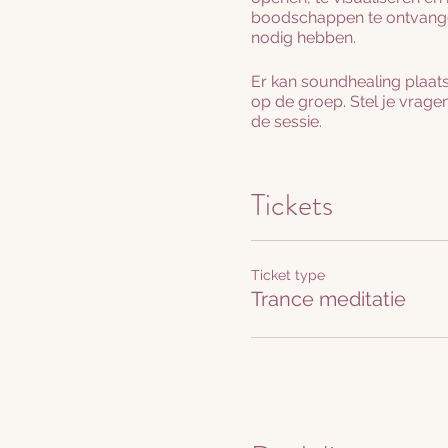
boodschappen te ontvangen
nodig hebben.
Er kan soundhealing plaats
op de groep. Stel je vragen
de sessie.
Als je mensen kent die heli
Je kan zo vaak deelnemen al
Tickets
Tot gauw!
Liefs Maneesha
Ticket type
Trance meditatie