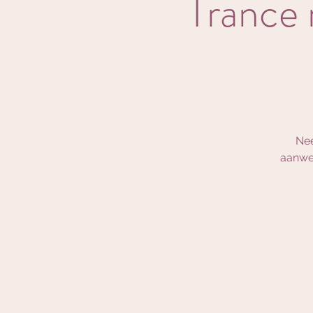
Trance 
Nee
aanwez