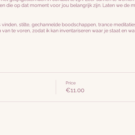
 die op dat moment voor jou belangrijk zijn. Laten we de m
 vinden, stilte, gechannelde boodschappen, trance meditaties
 van te voren, zodat ik kan inventariseren waar je staat en wat
ng nodig hebben of als je dat zelf wilt ontvangen, geef dit aa
s je wilt.
Price
€11.00