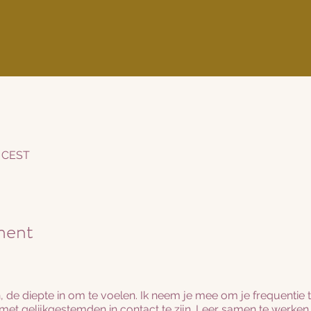
0 CEST
ment
n, de diepte in om te voelen. Ik neem je mee om je frequentie t
 met gelijkgestemden in contact te zijn. Leer samen te werken