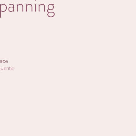
spanning
pace
quentie