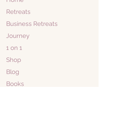
Retreats
Business
Retreats
Journey
1 on 1
Shop
Blog
Books
About Me
Free
Community