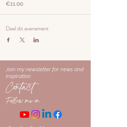
€11.00
Je kan zo vaak deelnemen als je wilt.
Tot gauw!
Liefs Maneesha
Deel dit evenement
Join my newsletter for news and
inspiration
Contact
Follow me on