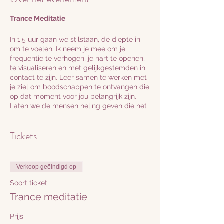
Trance Meditatie
In 1,5 uur gaan we stilstaan, de diepte in
om te voelen. Ik neem je mee om je
frequentie te verhogen, je hart te openen,
te visualiseren en met gelijkgestemden in
contact te zijn. Leer samen te werken met
je ziel om boodschappen te ontvangen die
op dat moment voor jou belangrijk zijn.
Laten we de mensen heling geven die het
nodig hebben.
Tickets
Er kan soundhealing plaats vinden, stilte,
gechannelde boodschappen, trance
meditaties, ontspanning. Ik stem af op de
groep. Stel je vragen van te voren, zodat ik
Verkoop geëindigd op
kan inventariseren waar je staat en wat je
nodig hebt. en tijdens de sessie.
Soort ticket
Trance meditatie
Als je mensen kent die heling nodig
hebben of als je dat zelf wilt ontvangen,
Prijs
geef dit aan en ontvang!