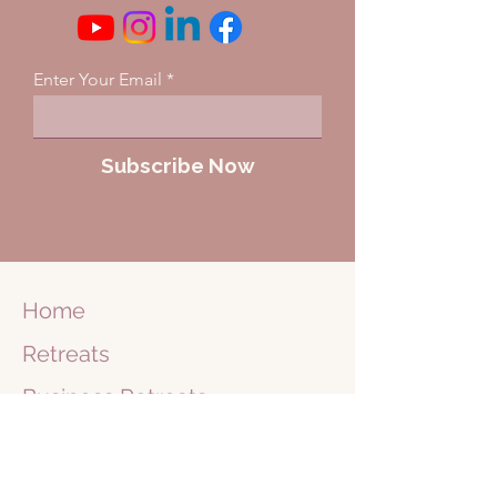
Enter Your Email
Subscribe Now
Home
Retreats
Business
Retreats
Journey
1 on 1