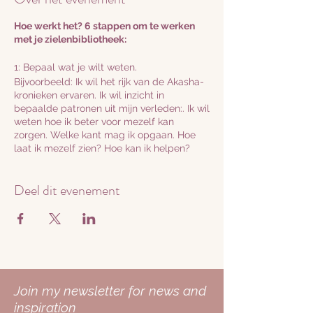
Hoe werkt het? 6 stappen om te werken
met je zielenbibliotheek:
1: Bepaal wat je wilt weten.
Bijvoorbeeld: Ik wil het rijk van de Akasha-
kronieken ervaren. Ik wil inzicht in
bepaalde patronen uit mijn verleden:. Ik wil
weten hoe ik beter voor mezelf kan
zorgen. Welke kant mag ik opgaan. Hoe
laat ik mezelf zien? Hoe kan ik helpen?
Hoe kan ik vertrouwen?
Deel dit evenement
2: Heeft een specifieke vraag en leer te
communiceren en vragen te stellen in de
meditatie met je hogere zelf of
zielenteam. Als je er klaar voor bent, maak
dan duidelijk je intentie kenbaar en vraag
of eventuele gidsen, of je ze nu kent of
niet, je kunnen helpen.
Join my newsletter for news and
3: We starten met een ademoefeningen en
inspiration
stappen in een ontspannen en